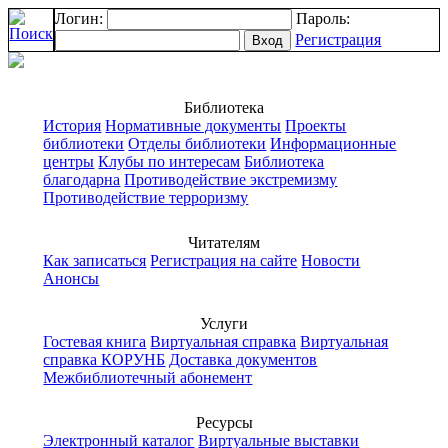
Логин:
Пароль:
Регистрация
Библиотека
История
Нормативные документы
Проекты
библиотеки
Отделы библиотеки
Информационные
центры
Клубы по интересам
Библиотека
благодарна
Противодействие экстремизму
Противодействие терроризму
Читателям
Как записаться
Регистрация на сайте
Новости
Анонсы
Услуги
Гостевая книга
Виртуальная справка
Виртуальная
справка КОРУНБ
Доставка документов
Межбиблиотечный абонемент
Ресурсы
Электронный каталог
Виртуальные выставки