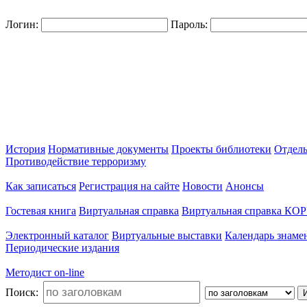
Логин:
Пароль:
История
Нормативные документы
Проекты библиотеки
Отдел
Противодействие терроризму
Как записаться
Регистрация на сайте
Новости
Анонсы
Гостевая книга
Виртуальная справка
Виртуальная справка КО
Электронный каталог
Виртуальные выставки
Календарь знаме
Периодические издания
Методист on-line
Поиск: