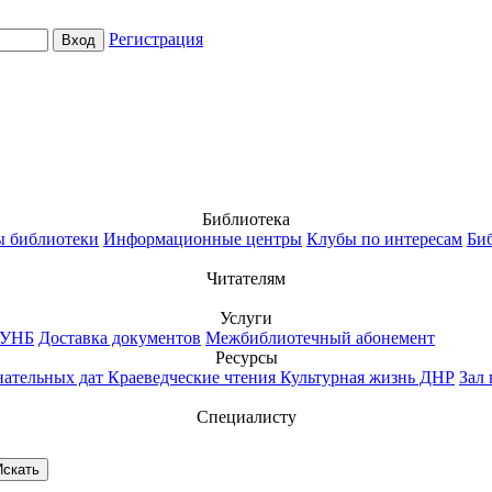
Регистрация
Библиотека
ы библиотеки
Информационные центры
Клубы по интересам
Биб
Читателям
Услуги
РУНБ
Доставка документов
Межбиблиотечный абонемент
Ресурсы
нательных дат
Краеведческие чтения
Культурная жизнь ДНР
Зал
Специалисту
К архиву новостей
Подвиг во имя Великой Поб