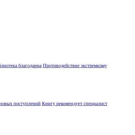
лиотека благодарна
Противодействие экстремизму
 новых поступлений
Книгу рекомендует специалист
еды